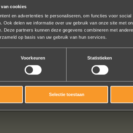
 van cookies
ent en advertenties te personaliseren, om functies voor social
. Ook delen we informatie over uw gebruik van onze site met on
e. Deze partners kunnen deze gegevens combineren met andere i
erzameld op basis van uw gebruik van hun services.
es zijn we bezig met onze derde bestelling (uit Frankrijk). De ontvang
et team reageert snel en uitstekend advies. We hebben zojuist een ring 
Voorkeuren
Statistieken
ar steentjes aan toegevoegd, het resultaat is werkelijk schitterend. U 
ons volledige vertrouwen.
Eric Marfort
Selectie toestaan
Bekijk al onze reviews