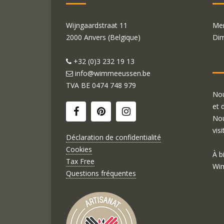
Wijngaardstraat 11
Mer
2000 Anvers (Belgique)
Dim
+32 (0)3 232 19 13
info@wimmeeussen.be
TVA BE
0474 748 979
Nou
et 
Nou
visi
Déclaration de confidentialité
Cookies
À b
Tax Free
Wim
Questions fréquentes