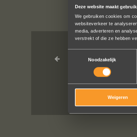
Deze website maakt gebruik
We gebruiken cookies om cont
websiteverkeer te analyseren
media, adverteren en analys
verstrekt of die ze hebben v
In de ban van uw creati
Toestemmingsselectie
altijd zo vriendelijk, h
Noodzakelijk
verstellen en er een pa
Weigeren