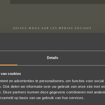
SUIVEZ-NOUS SUR LES MÉDIAS SOCIAUX
Details
ie uitkomt, de ringen zijn prachtig afgewerkt, perfecte kwaliteit. We zi
 van cookies
 en ze waren op tijd klaar. Kan niet anders zeggen dan AANRADER op 
ent en advertenties te personaliseren, om functies voor social
Ennio Drost
. Ook delen we informatie over uw gebruik van onze site met on
e. Deze partners kunnen deze gegevens combineren met andere i
erzameld op basis van uw gebruik van hun services.