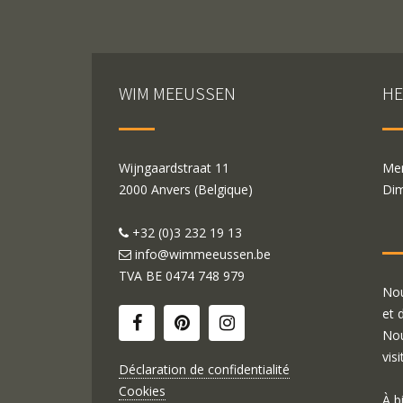
WIM MEEUSSEN
HE
Wijngaardstraat 11
Mer
2000 Anvers (Belgique)
Dim
+32 (0)3 232 19 13
info@wimmeeussen.be
TVA BE
0474 748 979
Nou
et 
Nou
visi
Déclaration de confidentialité
Cookies
À b