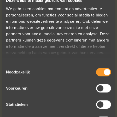
Deze website maakt gebruik van cookies
We gebruiken cookies om content en advertenties te
personaliseren, om functies voor social media te bieden
en om ons websiteverkeer te analyseren. Ook delen we
informatie over uw gebruik van onze site met onze
partners voor social media, adverteren en analyse. Deze
Wat een vakmanschap! De sierraden
partners kunnen deze gegevens combineren met andere
zijn gewoon prachtig en subtiel
informatie die u aan ze heeft verstrekt of die ze hebben
tegelijk. Héél veel waar voor je geld. In
verzameld op basis van uw gebruik van hun services.
het echt zijn ze eigenlijk mooier dan
op de foto's.
Toestemmingsselectie
We bestelden online, maar er wordt
Noodzakelijk
contact met je onderhouden alsof je
in de winkel staat.
Het is eigenlijk een feestje om bij Wim
Voorkeuren
Meeusen sierraden aan te schaffen!
Erik Koopmans
Statistieken