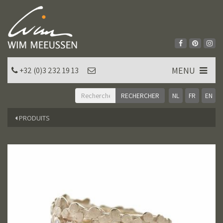
MENU
+32 (0)3 232 19 13
NL
FR
EN
PRODUITS