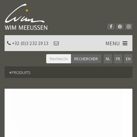
MENU
+32 (0)3 232 19 13
NL
FR
EN
PRODUITS