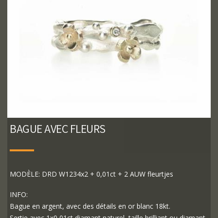
BAGUE AVEC FLEURS
MODÈLE: DRD W1234x2 + 0,01ct + 2 AUW fleurtjes
INFO:
Bague en argent, avec des détails en or blanc 18kt.
Sertie avec 1x0,01ct diamant naturel, taille brilliant ou diamant