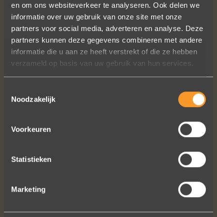
en om ons websiteverkeer te analyseren. Ook delen we
professioneel team, persoonlijk en
informatie over uw gebruik van onze site met onze
warm onthaal, verzorgde service,
partners voor social media, adverteren en analyse. Deze
punctueel in het uitvoeren van de
partners kunnen deze gegevens combineren met andere
bestelling, permanent contact per
informatie die u aan ze heeft verstrekt of die ze hebben
email tot het versturen van van de
verzameld op basis van uw gebruik van hun services.
ringen (we wonen in het buitenland).
Alles tip top en dat mag hoog en
Toestemmingsselectie
duidelijk gezegd worden.
Noodzakelijk
Brigitte Antoine Guiet
Voorkeuren
Statistieken
Bekijk al onze reviews
Marketing