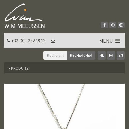
MENU
+32 (0)3 232 19 13
NL
FR
EN
PRODUITS