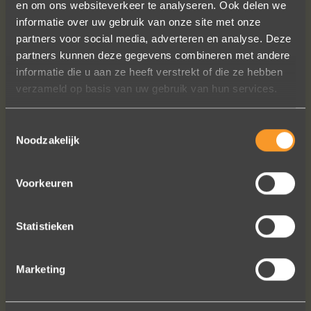
en om ons websiteverkeer te analyseren. Ook delen we
subliem! Zoals altijd! Het maakt mijn
informatie over uw gebruik van onze site met onze
verzameling compleet ??
partners voor social media, adverteren en analyse. Deze
Ik dank het hele team hartelijk voor dit
partners kunnen deze gegevens combineren met andere
prachtige juweeltje, en ook voor jullie
informatie die u aan ze heeft verstrekt of die ze hebben
vriendelijkheid tijdens onze
verzameld op basis van uw gebruik van hun services.
gesprekken!
Nathalie Diaz Perez
Toestemmingsselectie
Noodzakelijk
Voorkeuren
Statistieken
Bekijk al onze reviews
Marketing