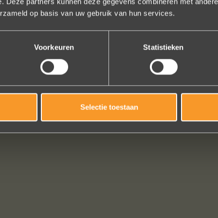
e. Deze partners kunnen deze gegevens combineren met andere i
erzameld op basis van uw gebruik van hun services.
Ennio Drost
Voorkeuren
Statistieken
Bekijk al onze reviews
Selectie toestaan