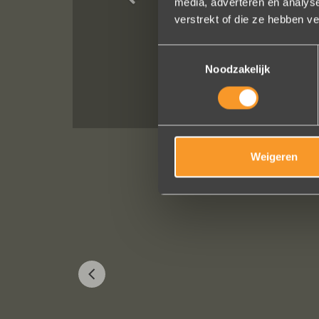
media, adverteren en analys
verstrekt of die ze hebben v
Toestemmingsselectie
Noodzakelijk
Weigeren