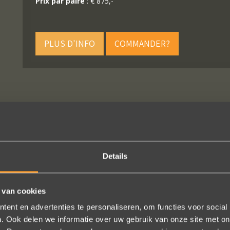
Prix par paire
: € 875,-
PLUS D'INFO
COMMANDER?
SUIVEZ-NOUS SUR LES MÉDIAS SOCIAUX
Details
 van cookies
ent en advertenties te personaliseren, om functies voor social
ie uitkomt, de ringen zijn prachtig afgewerkt, perfecte kwaliteit. We zi
. Ook delen we informatie over uw gebruik van onze site met on
 en ze waren op tijd klaar. Kan niet anders zeggen dan AANRADER op 