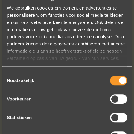
We gebruiken cookies om content en advertenties te
personaliseren, om functies voor social media te bieden
en om ons websiteverkeer te analyseren. Ook delen we
informatie over uw gebruik van onze site met onze
partners voor social media, adverteren en analyse. Deze
Een droom die uitkomt, de ringen zijn
partners kunnen deze gegevens combineren met andere
prachtig afgewerkt, perfecte kwaliteit.
informatie die u aan ze heeft verstrekt of die ze hebben
We zijn liefdevol geholpen en ze
verzameld op basis van uw gebruik van hun services.
waren op tijd klaar. Kan niet anders
zeggen dan AANRADER op elk vlak!
Toestemmingsselectie
Ennio Drost
Noodzakelijk
Voorkeuren
Statistieken