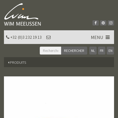
MENU
+32 (0)3 232 19 13
NL
FR
EN
PRODUITS