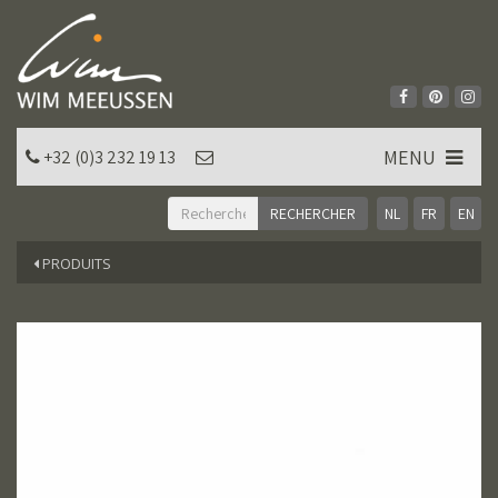
MENU
+32 (0)3 232 19 13
NL
FR
EN
PRODUITS