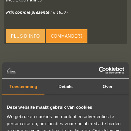
Prix comme présenté
: € 1850,-
PLUS D'INFO
COMMANDER?
SUIVEZ-NOUS SUR LES MÉDIAS SOCIAUX
Toestemming
Details
Over
Deze website maakt gebruik van cookies
We gebruiken cookies om content en advertenties te
personaliseren, om functies voor social media te bieden
Wat een prachtige sieraden! Na mn
en om ons websiteverkeer te analyseren. Ook delen we
trouwring heb ik nu aan mn andere