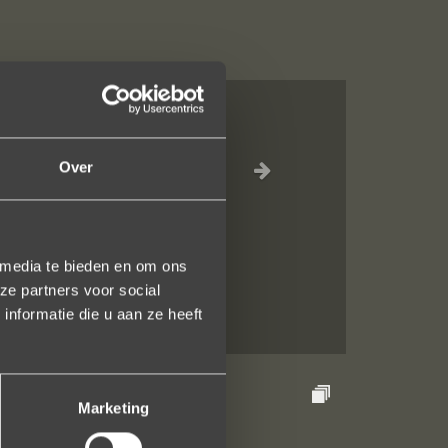
e ontvangst is
Over
 een ring laten
terend. U heeft
 media te bieden en om ons
ze partners voor social
nformatie die u aan ze heeft
Marketing