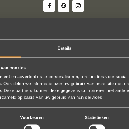
 uw creaties zijn we bezig met onze derde bestelling (uit Frankrijk). D
Details
ndelijk, het team reageert snel en uitstekend advies. We hebben zojuist
er een paar steentjes aan toegevoegd, het resultaat is werkelijk schit
ons volledige vertrouwen.
 van cookies
Eric Marfort
ent en advertenties te personaliseren, om functies voor social
. Ook delen we informatie over uw gebruik van onze site met on
Bekijk al onze reviews
e. Deze partners kunnen deze gegevens combineren met andere i
erzameld op basis van uw gebruik van hun services.
Voorkeuren
Statistieken