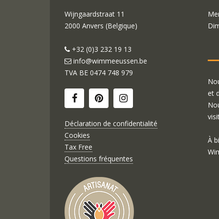
Wijngaardstraat 11
Mer
2000 Anvers (Belgique)
Dim
+32 (0)3 232 19 13
info@wimmeeussen.be
TVA BE
0474 748 979
Nou
et 
Nou
visi
Déclaration de confidentialité
Cookies
À b
Tax Free
Wim
Questions fréquentes