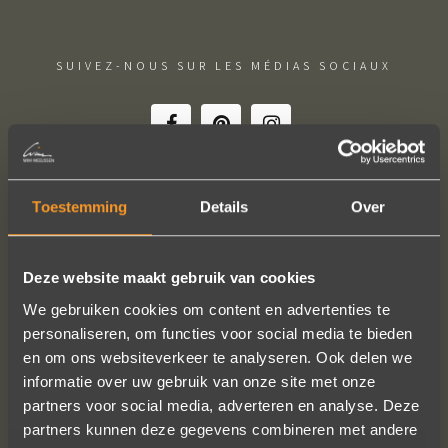
SUIVEZ-NOUS SUR LES MÉDIAS SOCIAUX
Toestemming
Details
Over
Wat een vakmanschap! De sierraden
zijn gewoon prachtig en subtiel
Deze website maakt gebruik van cookies
tegelijk. Héél veel waar voor je geld. In
We gebruiken cookies om content en advertenties te
het echt zijn ze eigenlijk mooier dan
personaliseren, om functies voor social media te bieden
op de foto's.
en om ons websiteverkeer te analyseren. Ook delen we
We bestelden online, maar er wordt
informatie over uw gebruik van onze site met onze
contact met je onderhouden alsof je
partners voor social media, adverteren en analyse. Deze
in de winkel staat.
partners kunnen deze gegevens combineren met andere
Het is eigenlijk een feestje om bij Wim