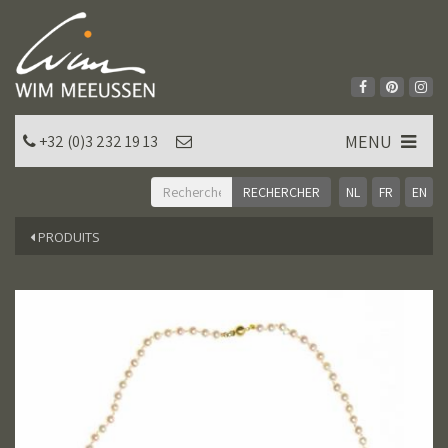
MENU
+32 (0)3 232 19 13
NL
FR
EN
PRODUITS