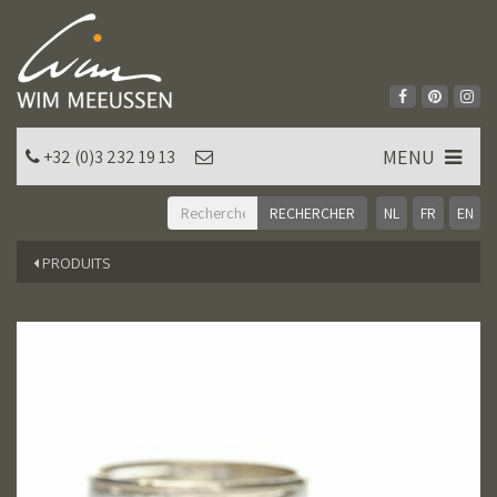
MENU
+32 (0)3 232 19 13
NL
FR
EN
PRODUITS