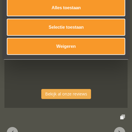
keuze en correcte prijzen! We werden
Alles toestaan
steeds heel vriendelijk geholpen.
Naomi Ilsbroux
Selectie toestaan
Weigeren
Bekijk al onze reviews