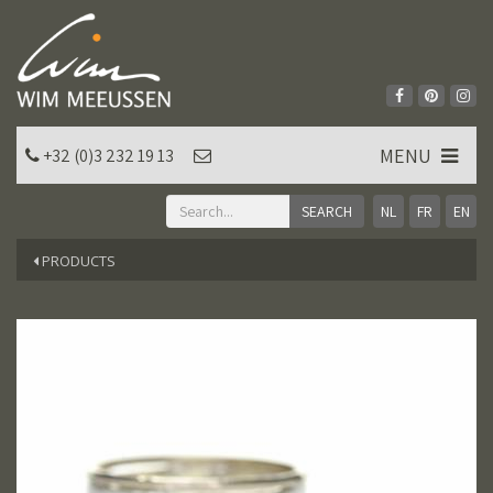
MENU
+32 (0)3 232 19 13
NL
FR
EN
PRODUCTS