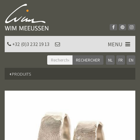
MENU
+32 (0)3 232 19 13
NL
FR
EN
PRODUITS