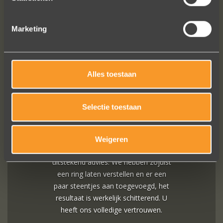
SUIVEZ-NOUS SUR LES MÉDIAS SOCIAUX
Marketing
Alles toestaan
Selectie toestaan
In de ban van uw creaties zijn we
bezig met onze derde bestelling (uit
Frankrijk). De ontvangst is altijd zo
Weigeren
vriendelijk, het team reageert snel en
uitstekend advies. We hebben zojuist
een ring laten verstellen en er een
paar steentjes aan toegevoegd, het
resultaat is werkelijk schitterend. U
heeft ons volledige vertrouwen.