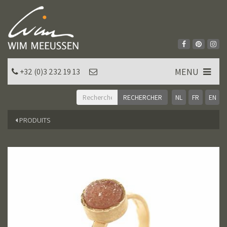
MENU
+32 (0)3 232 19 13
NL
FR
EN
PRODUITS