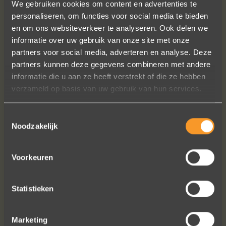
We gebruiken cookies om content en advertenties te
personaliseren, om functies voor social media te bieden
en om ons websiteverkeer te analyseren. Ook delen we
informatie over uw gebruik van onze site met onze
In de ban van uw creaties zijn we
partners voor social media, adverteren en analyse. Deze
bezig met onze derde bestelling (uit
partners kunnen deze gegevens combineren met andere
Frankrijk). De ontvangst is altijd zo
informatie die u aan ze heeft verstrekt of die ze hebben
vriendelijk, het team reageert snel en
verzameld op basis van uw gebruik van hun services.
uitstekend advies. We hebben zojuist
een ring laten verstellen en er een
Toestemmingsselectie
paar steentjes aan toegevoegd, het
Noodzakelijk
resultaat is werkelijk schitterend. U
heeft ons volledige vertrouwen.
Voorkeuren
Eric Marfort
Statistieken
Bekijk al onze reviews
Marketing