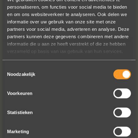
personaliseren, om functies voor social media te bieden
en om ons websiteverkeer te analyseren. Ook delen we
informatie over uw gebruik van onze site met onze
Wat een vakmanschap! De sierraden
partners voor social media, adverteren en analyse. Deze
zijn gewoon prachtig en subtiel
partners kunnen deze gegevens combineren met andere
tegelijk. Héél veel waar voor je geld. In
informatie die u aan ze heeft verstrekt of die ze hebben
het echt zijn ze eigenlijk mooier dan
verzameld op basis van uw gebruik van hun services.
op de foto's.
We bestelden online, maar er wordt
contact met je onderhouden alsof je
Toestemmingsselectie
in de winkel staat.
Noodzakelijk
Het is eigenlijk een feestje om bij Wim
Meeusen sierraden aan te schaffen!
Voorkeuren
Erik Koopmans
Statistieken
Bekijk al onze reviews
Marketing