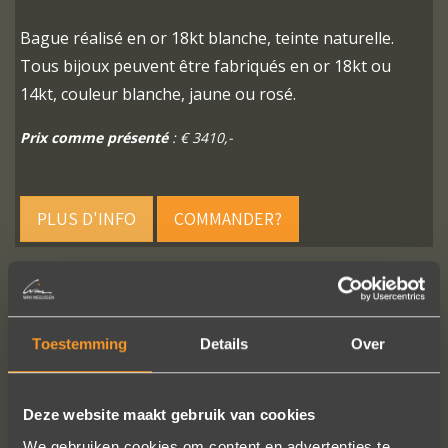
Bague réalisé en or 18kt blanche, teinte naturelle.
Tous bijoux peuvent être fabriqués en or 18kt ou
14kt, couleur blanche, jaune ou rosé.
Prix comme présenté
: € 3410,-
PLUS D'INFO
COMMANDER?
SUIVEZ-NOUS SUR LES MÉDIAS SOCIAUX
Toestemming
Details
Over
Deze website maakt gebruik van cookies
We gebruiken cookies om content en advertenties te