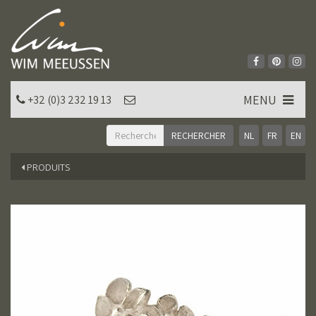
MENU
+32 (0)3 232 19 13
NL
FR
EN
PRODUITS