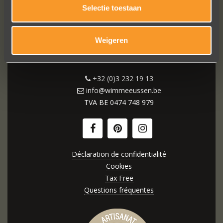
WIM MEEUSSEN
Selectie toestaan
Weigeren
Wijngaardstraat 11
2000 Anvers (Belgique)
+32 (0)3 232 19 13
info@wimmeeussen.be
TVA BE
0474 748 979
Déclaration de confidentialité
Cookies
Tax Free
Questions fréquentes