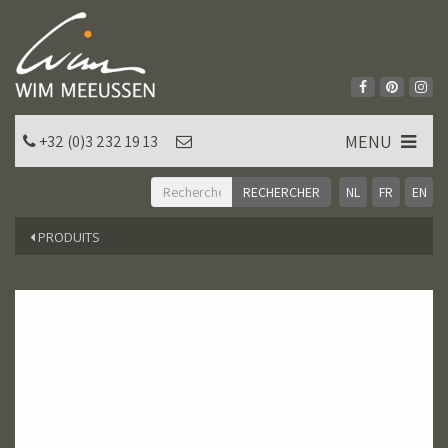
MENU
+32 (0)3 232 19 13
NL
FR
EN
PRODUITS