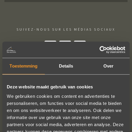
SUIVEZ-NOUS SUR LES MÉDIAS SOCIAUX
Toestemming
Details
Over
Wat een prachtige ervaring ! Heel
Deze website maakt gebruik van cookies
professioneel team, persoonlijk en
We gebruiken cookies om content en advertenties te
warm onthaal, verzorgde service,
personaliseren, om functies voor social media te bieden
punctueel in het uitvoeren van de
en om ons websiteverkeer te analyseren. Ook delen we
bestelling, permanent contact per
informatie over uw gebruik van onze site met onze
email tot het versturen van van de
partners voor social media, adverteren en analyse. Deze
ringen (we wonen in het buitenland).
partners kunnen deze gegevens combineren met andere
Alles tip top en dat mag hoog en