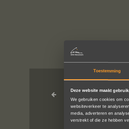
Toestemming
A+ voor ontwe
Deze website maakt gebruik
ontdekten. Z
We gebruiken cookies om cont
ringen gekeken
websiteverkeer te analyseren
media, adverteren en analys
verstrekt of die ze hebben v