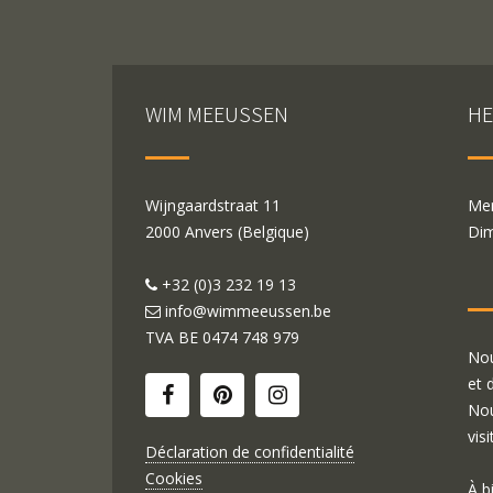
WIM MEEUSSEN
HE
Wijngaardstraat 11
Mer
2000 Anvers (Belgique)
Dim
+32 (0)3 232 19 13
info@wimmeeussen.be
TVA BE
0474 748 979
Nou
et 
Nou
visi
Déclaration de confidentialité
Cookies
À b