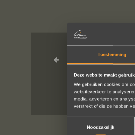
Heel blij met 
Toestemming
Deze website maakt gebruik
We gebruiken cookies om cont
websiteverkeer te analyseren
media, adverteren en analys
verstrekt of die ze hebben v
Toestemmingsselectie
Noodzakelijk