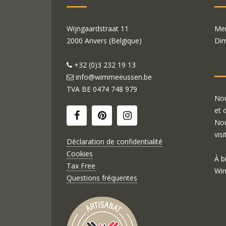
Wijngaardstraat 11
Mer
2000 Anvers (Belgique)
Dim
+32 (0)3 232 19 13
info@wimmeeussen.be
TVA BE
0474 748 979
Nou
et 
Nou
visi
Déclaration de confidentialité
Cookies
À b
Tax Free
Wim
Questions fréquentes