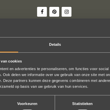
onze trouwringen! Ruime keuze en correcte prijzen! We werden steeds h
Details
geholpen.
Naomi Ilsbroux
 van cookies
ent en advertenties te personaliseren, om functies voor social
. Ook delen we informatie over uw gebruik van onze site met on
e. Deze partners kunnen deze gegevens combineren met andere i
Bekijk al onze reviews
erzameld op basis van uw gebruik van hun services.
Voorkeuren
Statistieken