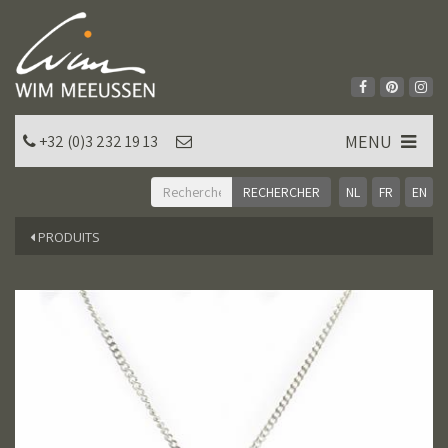
MENU
+32 (0)3 232 19 13
NL
FR
EN
PRODUITS