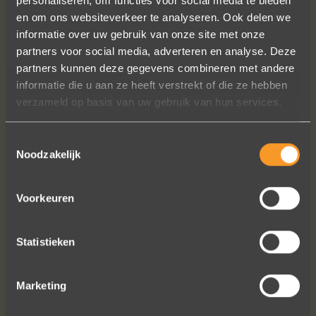
personaliseren, om functies voor social media te bieden
en om ons websiteverkeer te analyseren. Ook delen we
Sieraden online besteld: de ring is
informatie over uw gebruik van onze site met onze
subliem! Zoals altijd! Het maakt mijn
partners voor social media, adverteren en analyse. Deze
verzameling compleet ??
partners kunnen deze gegevens combineren met andere
Ik dank het hele team hartelijk voor dit
informatie die u aan ze heeft verstrekt of die ze hebben
prachtige juweeltje, en ook voor jullie
verzameld op basis van uw gebruik van hun services.
vriendelijkheid tijdens onze
gesprekken!
Toestemmingsselectie
Nathalie Diaz Perez
Noodzakelijk
Voorkeuren
Statistieken
Bekijk al onze reviews
Marketing