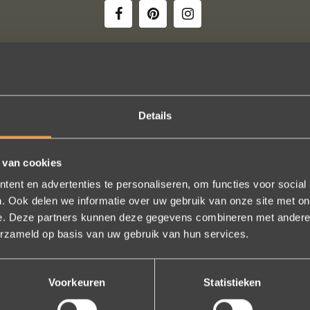
ie uitkomt, de ringen zijn prachtig afgewerkt, perfecte kwaliteit. We zi
Details
 en ze waren op tijd klaar. Kan niet anders zeggen dan AANRADER op 
Ennio Drost
 van cookies
ent en advertenties te personaliseren, om functies voor social
. Ook delen we informatie over uw gebruik van onze site met on
Bekijk al onze reviews
e. Deze partners kunnen deze gegevens combineren met andere i
erzameld op basis van uw gebruik van hun services.
Voorkeuren
Statistieken