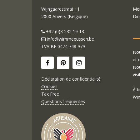
Wijngaardstraat 11
Mer
2000 Anvers (Belgique)
Dim
+32 (0)3 232 19 13
info@wimmeeussen.be
TVA BE
0474 748 979
Nou
et 
Nou
visi
Déclaration de confidentialité
Cookies
À b
Tax Free
Wim
Questions fréquentes