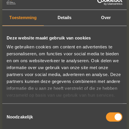
Bracelet: € 85,-
With engraving: € 110,-
Toestemming
Details
Over
READ MORE
ORDER?
Deze website maakt gebruik van cookies
We gebruiken cookies om content en advertenties te
personaliseren, om functies voor social media te bieden
en om ons websiteverkeer te analyseren. Ook delen we
informatie over uw gebruik van onze site met onze
FOLLOW US ON SOCIAL MEDIA
partners voor social media, adverteren en analyse. Deze
partners kunnen deze gegevens combineren met andere
informatie die u aan ze heeft verstrekt of die ze hebben
verzameld op basis van uw gebruik van hun services.
Toestemmingsselectie
Noodzakelijk
In de ban van uw creaties zijn we