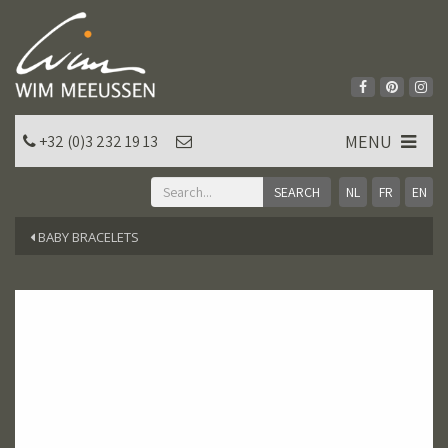
MENU
+32 (0)3 232 19 13
NL
FR
EN
BABY BRACELETS