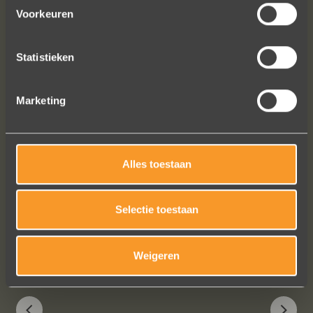
bezig met onze derde bestelling (uit
Voorkeuren
Frankrijk). De ontvangst is altijd zo
vriendelijk, het team reageert snel en
uitstekend advies. We hebben zojuist
Statistieken
een ring laten verstellen en er een
paar steentjes aan toegevoegd, het
Marketing
resultaat is werkelijk schitterend. U
heeft ons volledige vertrouwen.
Eric Marfort
Alles toestaan
Selectie toestaan
Bekijk al onze reviews
Weigeren