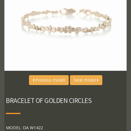
Previous model
Next model
BRACELET OF GOLDEN CIRCLES
MODEL: DA W1422