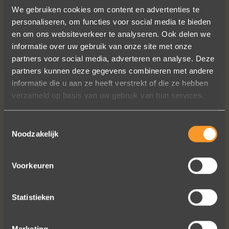
We gebruiken cookies om content en advertenties te
personaliseren, om functies voor social media te bieden
en om ons websiteverkeer te analyseren. Ook delen we
informatie over uw gebruik van onze site met onze
partners voor social media, adverteren en analyse. Deze
Een droom die uitkomt, de ringen zijn
partners kunnen deze gegevens combineren met andere
prachtig afgewerkt, perfecte kwaliteit.
informatie die u aan ze heeft verstrekt of die ze hebben
We zijn liefdevol geholpen en ze
verzameld op basis van uw gebruik van hun services.
waren op tijd klaar. Kan niet anders
zeggen dan AANRADER op elk vlak!
Toestemmingsselectie
Noodzakelijk
Ennio Drost
Voorkeuren
Statistieken
Marketing