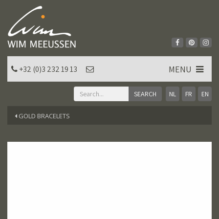
MENU
+32 (0)3 232 19 13
NL
FR
EN
GOLD BRACELETS