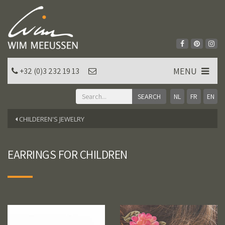
MENU
+32 (0)3 232 19 13
NL
FR
EN
CHILDEREN'S JEWELRY
EARRINGS FOR CHILDREN