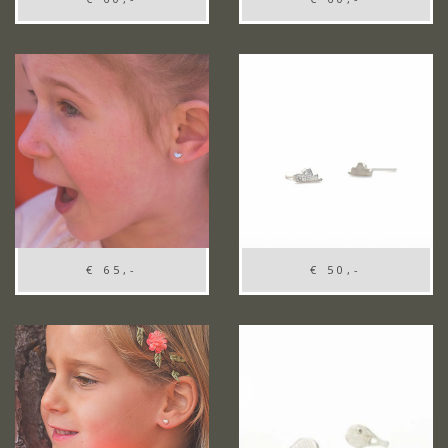
€ 65,-
€ 50,-