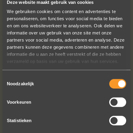
Deze website maakt gebruik van cookies
We gebruiken cookies om content en advertenties te
personaliseren, om functies voor social media te bieden
en om ons websiteverkeer te analyseren. Ook delen we
informatie over uw gebruik van onze site met onze
partners voor social media, adverteren en analyse. Deze
partners kunnen deze gegevens combineren met andere
A+ voor ontwerp, klantenservice.
informatie die u aan ze heeft verstrekt of die ze hebben
Bedankt voor al je inspanningen en
verzameld op basis van uw gebruik van hun services.
geduld toen we deze ringen
ontdekten. Ze zijn gewoonweg perfect
Toestemmingsselectie
voor ons. We hebben ongeveer een
Noodzakelijk
jaar lang online naar ringen gekeken,
we zijn naar veel winkels geweest en
Voorkeuren
niets voelde helemaal goed. Jouw
ontwerpen zijn uniek, goed gemaakt
en haalbaar.
Statistieken
Jak Wonderly