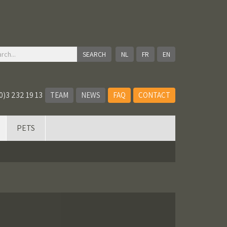
NL
FR
EN
0)3 232 19 13
TEAM
NEWS
FAQ
CONTACT
PETS