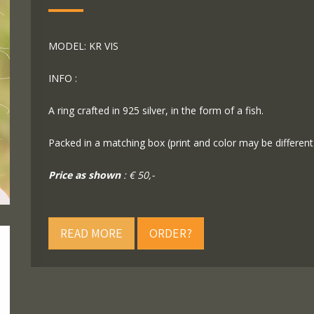
MODEL: KR VIS
INFO :
A ring crafted in 925 silver, in the form of a fish.
Packed in a matching box (print and color may be differen
Price as shown
: € 50,-
READ MORE
ORDER?