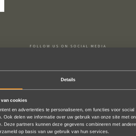
FOLLOW US ON SOCIAL MEDIA
Details
 van cookies
ie uitkomt, de ringen zijn prachtig afgewerkt, perfecte kwaliteit. We zi
 en ze waren op tijd klaar. Kan niet anders zeggen dan AANRADER op 
ent en advertenties te personaliseren, om functies voor social
. Ook delen we informatie over uw gebruik van onze site met on
Ennio Drost
e. Deze partners kunnen deze gegevens combineren met andere i
erzameld op basis van uw gebruik van hun services.