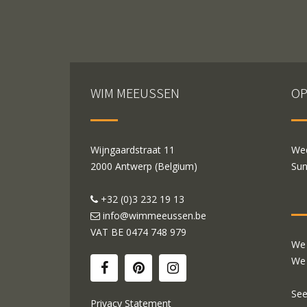
WIM MEEUSSEN
OP
Wijngaardstraat 11
Wed
2000 Antwerp (Belgium)
Sun
+32 (0)3 232 19 13
info@wimmeeussen.be
VAT BE
0474 748 979
We 
We 
See
Privacy Statement