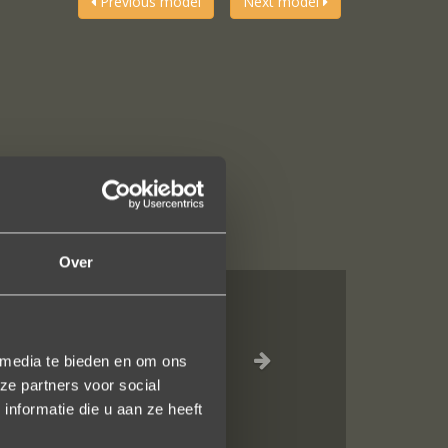
Previous model
Next model
Over
jn liefdevol
elk vlak!
 media te bieden en om ons
ze partners voor social
nformatie die u aan ze heeft