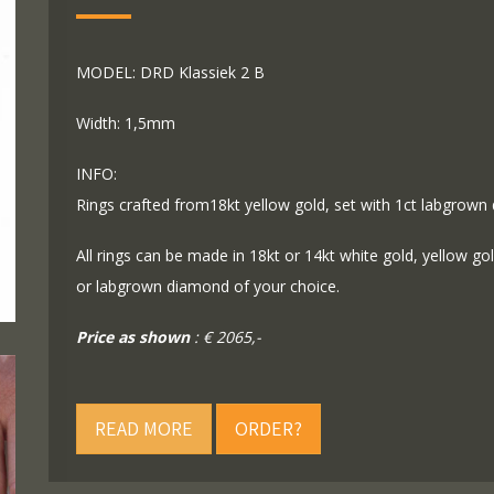
MODEL: DRD Klassiek 2 B
Width: 1,5mm
INFO:
Rings crafted from18kt yellow gold, set with 1ct labgrown
All rings can be made in 18kt or 14kt white gold, yellow g
or labgrown diamond of your choice.
Price as shown
: € 2065,-
READ MORE
ORDER?