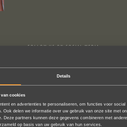
FOLLOW US ON SOCIAL MEDIA
Details
 van cookies
htige ervaring ! Heel professioneel team, persoonlijk en warm ontha
ent en advertenties te personaliseren, om functies voor social
eel in het uitvoeren van de bestelling, permanent contact per email t
. Ook delen we informatie over uw gebruik van onze site met on
gen (we wonen in het buitenland). Alles tip top en dat mag hoog en d
e. Deze partners kunnen deze gegevens combineren met andere i
worden.
erzameld op basis van uw gebruik van hun services.