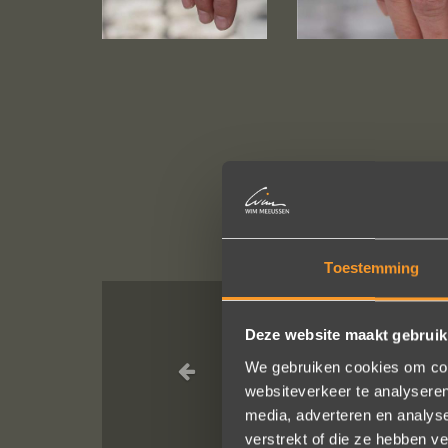
Toestemming
Deze website maakt gebruik
Wat een prac
We gebruiken cookies om cont
service, punctu
websiteverkeer te analyseren
van van de rin
media, adverteren en analys
verstrekt of die ze hebben v