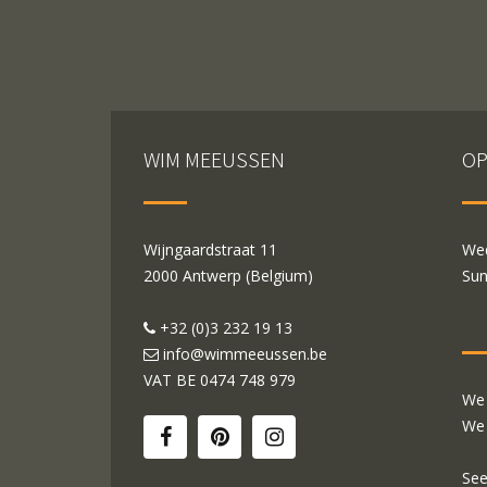
WIM MEEUSSEN
OP
Wijngaardstraat 11
Wed
2000 Antwerp (Belgium)
Sun
+32 (0)3 232 19 13
info@wimmeeussen.be
VAT BE
0474 748 979
We 
We 
See