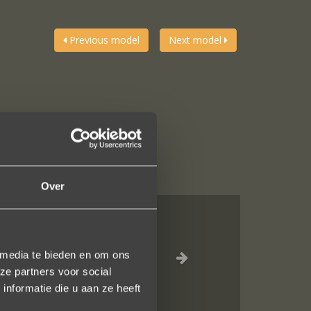
Previous model
Next model
Over
al, verzorgde
 media te bieden en om ons
ot het versturen
ze partners voor social
uidelijk gezegd
nformatie die u aan ze heeft