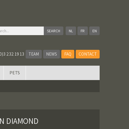
NL
FR
EN
0)3 232 19 13
TEAM
NEWS
FAQ
CONTACT
PETS
WN DIAMOND