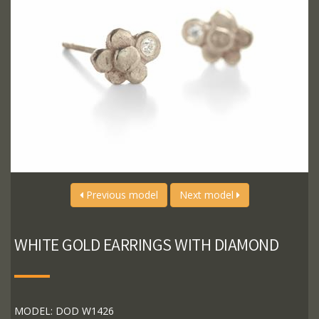
Previous model
Next model
WHITE GOLD EARRINGS WITH DIAMOND
MODEL: DOD W1426