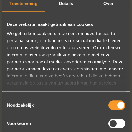
Toestemming
Details
Over
READ MORE
ORDER?
Deze website maakt gebruik van cookies
We gebruiken cookies om content en advertenties te
personaliseren, om functies voor social media te bieden
FOLLOW US ON SOCIAL MEDIA
en om ons websiteverkeer te analyseren. Ook delen we
informatie over uw gebruik van onze site met onze
partners voor social media, adverteren en analyse. Deze
partners kunnen deze gegevens combineren met andere
informatie die u aan ze heeft verstrekt of die ze hebben
verzameld op basis van uw gebruik van hun services.
Wat een vakmanschap! De sierraden
Toestemmingsselectie
zijn gewoon prachtig en subtiel
Noodzakelijk
tegelijk. Héél veel waar voor je geld. In
het echt zijn ze eigenlijk mooier dan
Voorkeuren
op de foto's.
We bestelden online, maar er wordt