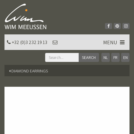
MENU
+32 (0)3 232 19 13
NL
FR
EN
DIAMOND EARRINGS