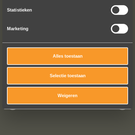
contact met je onderhouden alsof je
Statistieken
in de winkel staat.
Het is eigenlijk een feestje om bij Wim
Meeusen sierraden aan te schaffen!
Marketing
Erik Koopmans
Alles toestaan
Bekijk al onze reviews
Selectie toestaan
Weigeren