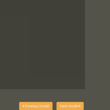
Previous model
Next model