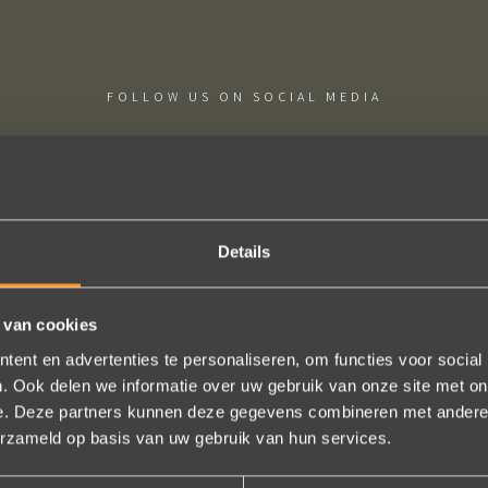
FOLLOW US ON SOCIAL MEDIA
Details
ige sieraden! Na mn trouwring heb ik nu aan mn andere hand ook ee
trots als een pauw ben ik.
 van cookies
ent en advertenties te personaliseren, om functies voor social
Marijn Melis
. Ook delen we informatie over uw gebruik van onze site met on
e. Deze partners kunnen deze gegevens combineren met andere i
erzameld op basis van uw gebruik van hun services.
Bekijk al onze reviews