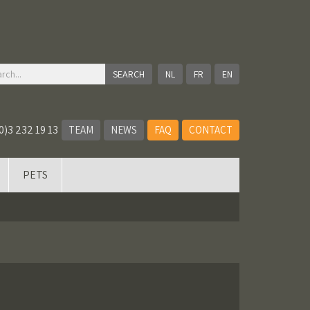
NL
FR
EN
0)3 232 19 13
TEAM
NEWS
FAQ
CONTACT
PETS