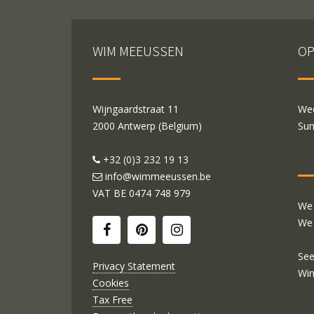
WIM MEEUSSEN
OP
Wijngaardstraat 11
Wed
2000 Antwerp (Belgium)
Sun
+32 (0)3 232 19 13
info@wimmeeussen.be
VAT BE
0474 748 979
We 
We 
See
Privacy Statement
Wi
Cookies
Tax Free