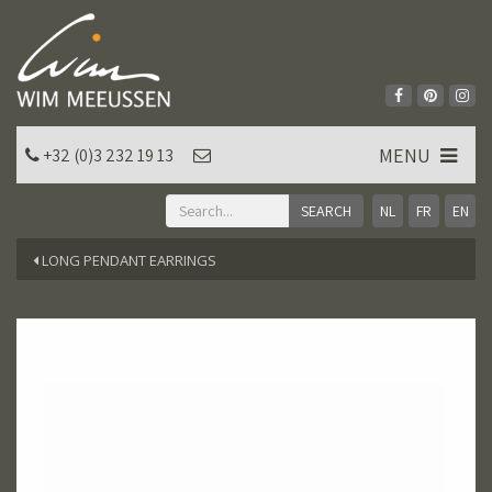
MENU
+32 (0)3 232 19 13
NL
FR
EN
LONG PENDANT EARRINGS