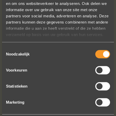
en om ons websiteverkeer te analyseren. Ook delen we
A+ voor ontwerp, klantenservice.
informatie over uw gebruik van onze site met onze
Bedankt voor al je inspanningen en
partners voor social media, adverteren en analyse. Deze
geduld toen we deze ringen
partners kunnen deze gegevens combineren met andere
ontdekten. Ze zijn gewoonweg perfect
informatie die u aan ze heeft verstrekt of die ze hebben
voor ons. We hebben ongeveer een
verzameld op basis van uw gebruik van hun services.
jaar lang online naar ringen gekeken,
we zijn naar veel winkels geweest en
Toestemmingsselectie
niets voelde helemaal goed. Jouw
Noodzakelijk
ontwerpen zijn uniek, goed gemaakt
en haalbaar.
Voorkeuren
Jak Wonderly
Statistieken
Bekijk al onze reviews
Marketing