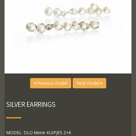
Previous model
Next model
SILVER EARRINGS
MODEL: DLO kleine KUIPJES 2+6