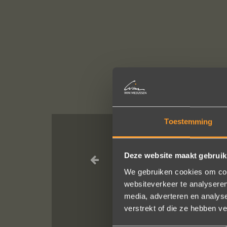
Toestemming
Wat een prac
Deze website maakt gebruik
service, punctu
We gebruiken cookies om cont
van van de rin
websiteverkeer te analyseren
media, adverteren en analys
verstrekt of die ze hebben v