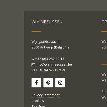
WIM MEEUSSEN
OP
Wijngaardstraat 11
Wed
2000 Antwerp (Belgium)
Sun
+32 (0)3 232 19 13
info@wimmeeussen.be
VAT BE
0474 748 979
We 
We 
See
Privacy Statement
Wi
Cookies
Tax Free