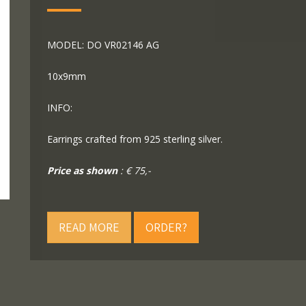
MODEL: DO VR02146 AG
10x9mm
INFO:
Earrings crafted from 925 sterling silver.
Price as shown
: € 75,-
READ MORE
ORDER?