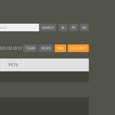
NL
FR
EN
0)3 232 19 13
TEAM
NEWS
FAQ
CONTACT
PETS