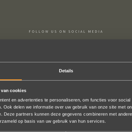
FOLLOW US ON SOCIAL MEDIA
Details
htige ervaring ! Heel professioneel team, persoonlijk en warm onthaa
 van cookies
eel in het uitvoeren van de bestelling, permanent contact per email to
ent en advertenties te personaliseren, om functies voor social
gen (we wonen in het buitenland). Alles tip top en dat mag hoog en du
. Ook delen we informatie over uw gebruik van onze site met on
worden.
e. Deze partners kunnen deze gegevens combineren met andere i
Brigitte Antoine Guiet
erzameld op basis van uw gebruik van hun services.