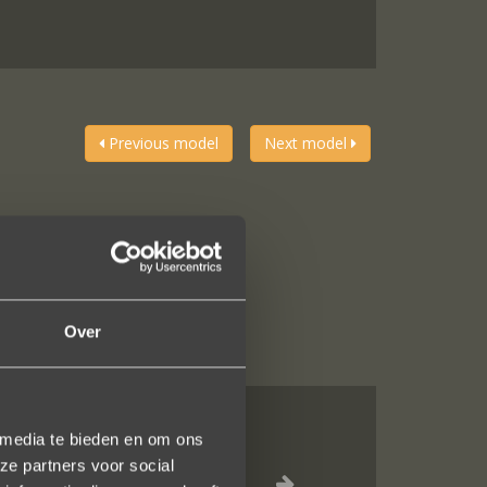
Previous model
Next model
Over
 media te bieden en om ons
al, verzorgde
ze partners voor social
ot het versturen