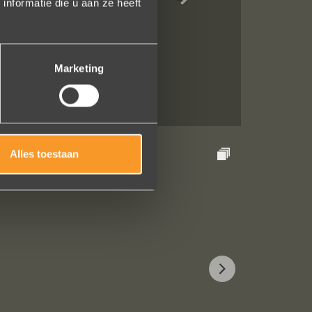
nformatie die u aan ze heeft
uidelijk gezegd
Marketing
Alles toestaan