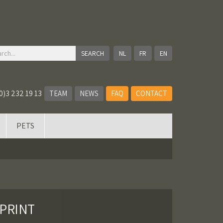
NL
FR
EN
0)3 232 19 13
TEAM
NEWS
FAQ
CONTACT
PETS
PRINT