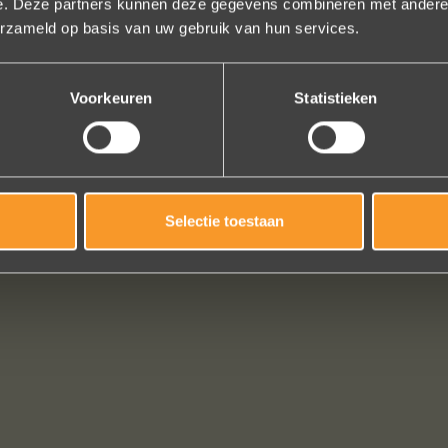
e. Deze partners kunnen deze gegevens combineren met andere i
gen (we wonen in het buitenland). Alles tip top en dat mag hoog en d
erzameld op basis van uw gebruik van hun services.
worden.
Brigitte Antoine Guiet
Voorkeuren
Statistieken
Bekijk al onze reviews
Selectie toestaan