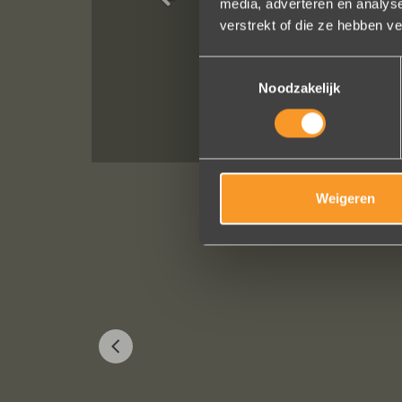
media, adverteren en analys
van van de rin
verstrekt of die ze hebben v
Toestemmingsselectie
Noodzakelijk
Weigeren