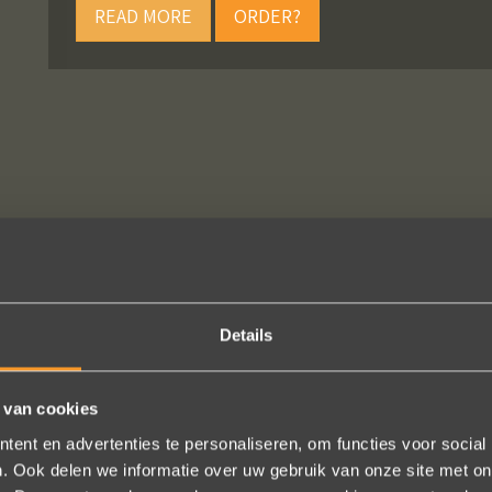
READ MORE
ORDER?
FOLLOW US ON SOCIAL MEDIA
Details
 van cookies
ent en advertenties te personaliseren, om functies voor social
htige ervaring ! Heel professioneel team, persoonlijk en warm ontha
. Ook delen we informatie over uw gebruik van onze site met on
eel in het uitvoeren van de bestelling, permanent contact per email t