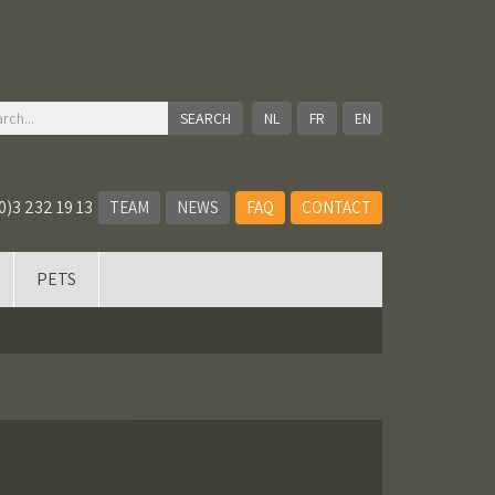
NL
FR
EN
0)3 232 19 13
TEAM
NEWS
FAQ
CONTACT
PETS