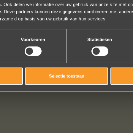
. Ook delen we informatie over uw gebruik van onze site met on
e. Deze partners kunnen deze gegevens combineren met andere i
ige sieraden! Na mn trouwring heb ik nu aan mn andere hand ook ee
erzameld op basis van uw gebruik van hun services.
trots als een pauw ben ik.
Marijn Melis
Voorkeuren
Statistieken
Bekijk al onze reviews
Selectie toestaan