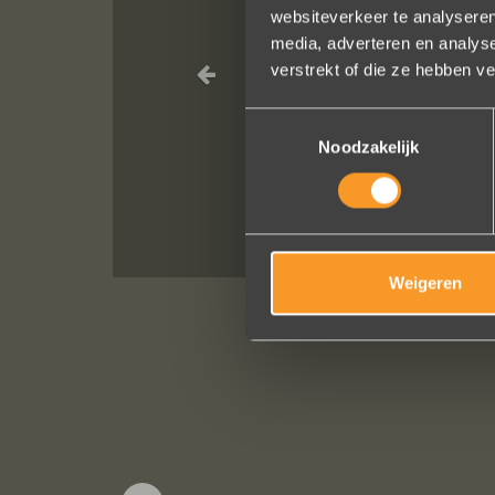
websiteverkeer te analyseren
media, adverteren en analys
Wat een pracht
verstrekt of die ze hebben v
Toestemmingsselectie
Noodzakelijk
Weigeren