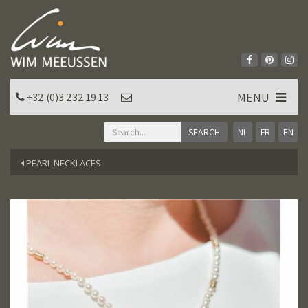
MENU
+32 (0)3 232 19 13
NL
FR
EN
PEARL NECKLACES