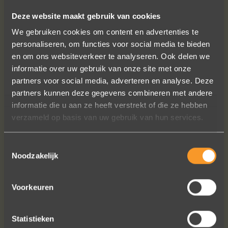
Deze website maakt gebruik van cookies
FOLLOW US ON SOCIAL MEDIA
We gebruiken cookies om content en advertenties te
personaliseren, om functies voor social media te bieden
en om ons websiteverkeer te analyseren. Ook delen we
informatie over uw gebruik van onze site met onze
partners voor social media, adverteren en analyse. Deze
partners kunnen deze gegevens combineren met andere
informatie die u aan ze heeft verstrekt of die ze hebben
In de ban van uw creaties zijn we
verzameld op basis van uw gebruik van hun services.
bezig met onze derde bestelling (uit
Frankrijk). De ontvangst is altijd zo
Toestemmingsselectie
vriendelijk, het team reageert snel en
Noodzakelijk
uitstekend advies. We hebben zojuist
een ring laten verstellen en er een
Voorkeuren
paar steentjes aan toegevoegd, het
resultaat is werkelijk schitterend. U
heeft ons volledige vertrouwen.
Statistieken