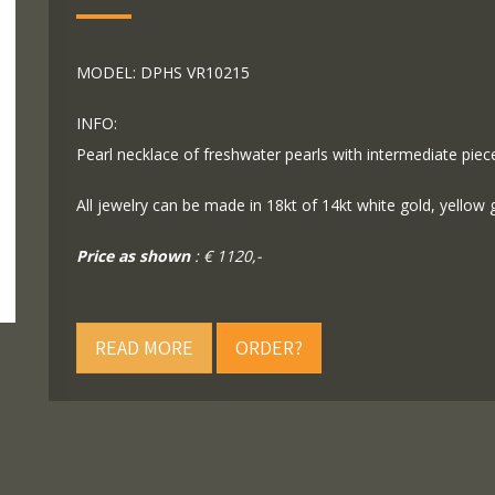
MODEL: DPHS VR10215
INFO:
Pearl necklace of freshwater pearls with intermediate piece
All jewelry can be made in 18kt of 14kt white gold, yellow 
Price as shown
: € 1120,-
READ MORE
ORDER?