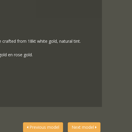
 crafted from 18kt white gold, natural tint.
gold en rose gold.
Previous model
Next model