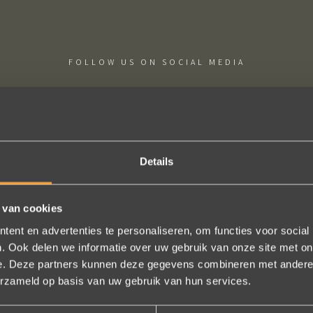
FOLLOW US ON SOCIAL MEDIA
Details
ne besteld: de ring is subliem! Zoals altijd! Het maakt mijn verzameli
e team hartelijk voor dit prachtige juweeltje, en ook voor jullie vriende
 van cookies
onze gesprekken!
ent en advertenties te personaliseren, om functies voor social
. Ook delen we informatie over uw gebruik van onze site met on
Nathalie Diaz Perez
e. Deze partners kunnen deze gegevens combineren met andere i
erzameld op basis van uw gebruik van hun services.
Bekijk al onze reviews