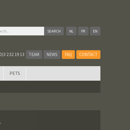
NL
FR
EN
0)3 232 19 13
TEAM
NEWS
FAQ
CONTACT
PETS
S