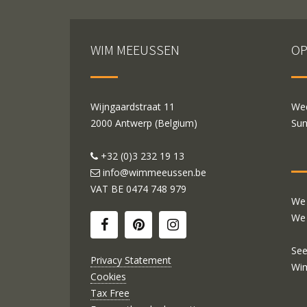
WIM MEEUSSEN
OP
Wijngaardstraat 11
Wed
2000 Antwerp (Belgium)
Sun
+32 (0)3 232 19 13
info@wimmeeussen.be
VAT BE
0474 748 979
We 
We 
See
Privacy Statement
Wi
Cookies
Tax Free