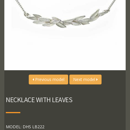
Previous model
Next model
NECKLACE WITH LEAVES
MODEL: DHS LB222