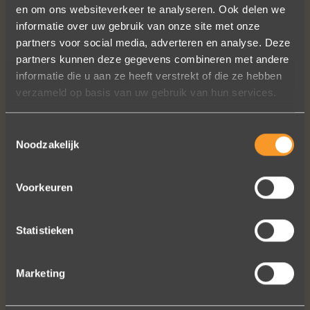
en om ons websiteverkeer te analyseren. Ook delen we
Sieraden online besteld: de ring is
informatie over uw gebruik van onze site met onze
subliem! Zoals altijd! Het maakt mijn
partners voor social media, adverteren en analyse. Deze
verzameling compleet ??
partners kunnen deze gegevens combineren met andere
Ik dank het hele team hartelijk voor dit
informatie die u aan ze heeft verstrekt of die ze hebben
prachtige juweeltje, en ook voor jullie
verzameld op basis van uw gebruik van hun services.
vriendelijkheid tijdens onze
gesprekken!
Toestemmingsselectie
Nathalie Diaz Perez
Noodzakelijk
Voorkeuren
Statistieken
Bekijk al onze reviews
Marketing