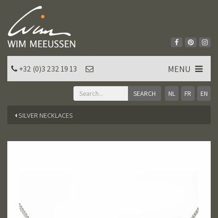
MENU
+32 (0)3 232 19 13
NL
FR
EN
SILVER NECKLACES