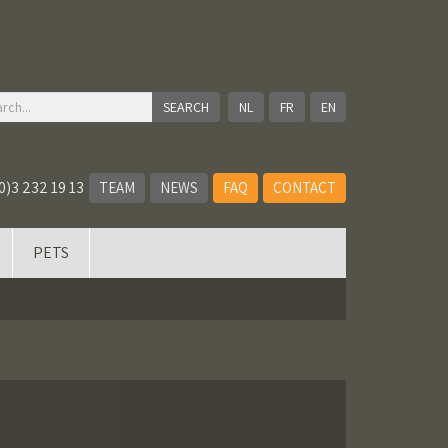
NL
FR
EN
0)3 232 19 13
TEAM
NEWS
FAQ
CONTACT
PETS