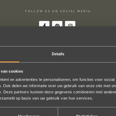
FOLLOW US ON SOCIAL MEDIA
Details
schap! De sierraden zijn gewoon prachtig en subtiel tegelijk. Héél ve
geld. In het echt zijn ze eigenlijk mooier dan op de foto's.
 van cookies
n online, maar er wordt contact met je onderhouden alsof je in de w
ent en advertenties te personaliseren, om functies voor social
t is eigenlijk een feestje om bij Wim Meeusen sierraden aan te schaff
. Ook delen we informatie over uw gebruik van onze site met on
Erik Koopmans
e. Deze partners kunnen deze gegevens combineren met andere i
erzameld op basis van uw gebruik van hun services.
Bekijk al onze reviews