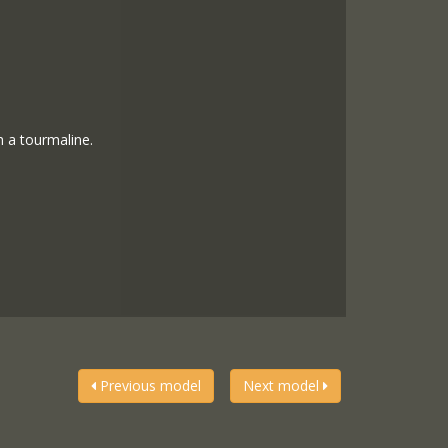
h a tourmaline.
Previous model
Next model