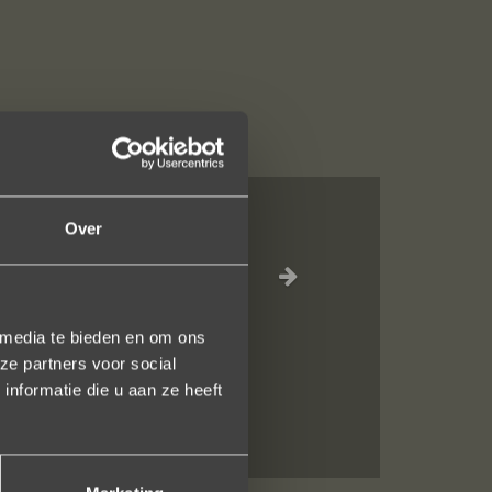
Over
el waar voor je
inkel staat.
 media te bieden en om ons
en!
ze partners voor social
nformatie die u aan ze heeft