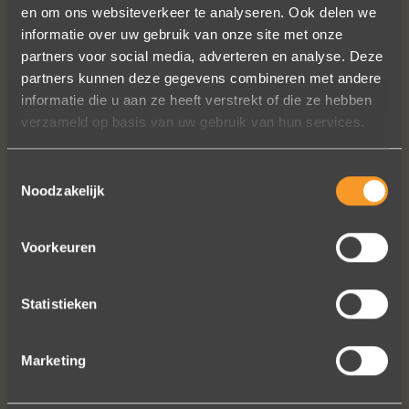
en om ons websiteverkeer te analyseren. Ook delen we
Wat een prachtige ervaring ! Heel
informatie over uw gebruik van onze site met onze
professioneel team, persoonlijk en
partners voor social media, adverteren en analyse. Deze
warm onthaal, verzorgde service,
partners kunnen deze gegevens combineren met andere
punctueel in het uitvoeren van de
informatie die u aan ze heeft verstrekt of die ze hebben
bestelling, permanent contact per
verzameld op basis van uw gebruik van hun services.
email tot het versturen van van de
ringen (we wonen in het buitenland).
Toestemmingsselectie
Alles tip top en dat mag hoog en
Noodzakelijk
duidelijk gezegd worden.
Brigitte Antoine Guiet
Voorkeuren
Statistieken
Bekijk al onze reviews
Marketing