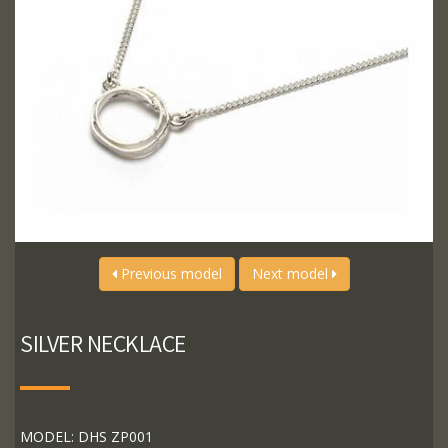
Previous model
Next model
SILVER NECKLACE
MODEL: DHS ZP001