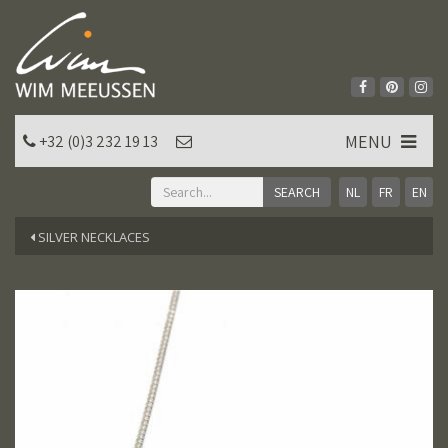
MENU
+32 (0)3 232 19 13
NL
FR
EN
SILVER NECKLACES