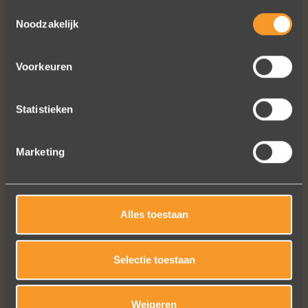
Toestemmingsselectie
Noodzakelijk
Voorkeuren
Heel blij met onze trouwringen! Ruime
keuze en correcte prijzen! We werden
Statistieken
steeds heel vriendelijk geholpen.
Naomi Ilsbroux
Marketing
Alles toestaan
Selectie toestaan
Weigeren