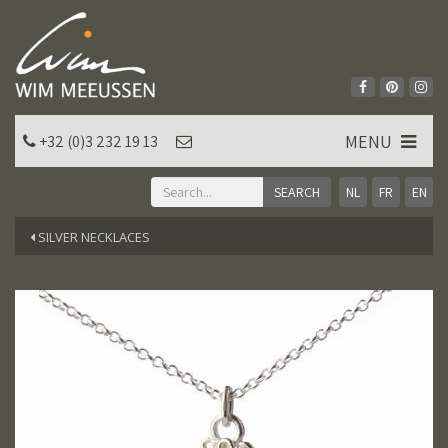
MENU
+32 (0)3 232 19 13
NL
FR
EN
SILVER NECKLACES