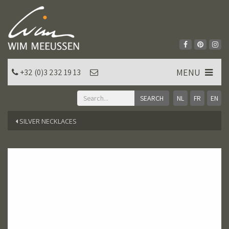
MENU
+32 (0)3 232 19 13
NL
FR
EN
SILVER NECKLACES