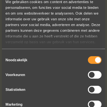
We gebruiken cookies om content en advertenties te
personaliseren, om functies voor social media te bieden
en om ons websiteverkeer te analyseren. Ook delen we
informatie over uw gebruik van onze site met onze
partners voor social media, adverteren en analyse. Deze
In de ban van uw creaties zijn we
partners kunnen deze gegevens combineren met andere
bezig met onze derde bestelling (uit
informatie die u aan ze heeft verstrekt of die ze hebben
Frankrijk). De ontvangst is altijd zo
verzameld op basis van uw gebruik van hun services.
vriendelijk, het team reageert snel en
uitstekend advies. We hebben zojuist
Toestemmingsselectie
een ring laten verstellen en er een
Noodzakelijk
paar steentjes aan toegevoegd, het
resultaat is werkelijk schitterend. U
heeft ons volledige vertrouwen.
Voorkeuren
Eric Marfort
Statistieken
Marketing