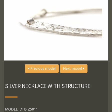
Previous model
Next model
SILVER NECKLACE WITH STRUCTURE
MODEL: DHS ZS011