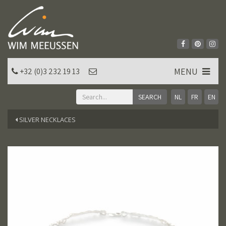
MENU
+32 (0)3 232 19 13
NL
FR
EN
SILVER NECKLACES