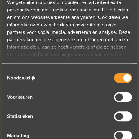
We gebruiken cookies om content en advertenties te
personaliseren, om functies voor social media te bieden
en om ons websiteverkeer te analyseren. Ook delen we
informatie over uw gebruik van onze site met onze
partners voor social media, adverteren en analyse. Deze
In de ban van uw creaties zijn we
partners kunnen deze gegevens combineren met andere
bezig met onze derde bestelling (uit
informatie die u aan ze heeft verstrekt of die ze hebben
Frankrijk). De ontvangst is altijd zo
verzameld op basis van uw gebruik van hun services.
vriendelijk, het team reageert snel en
uitstekend advies. We hebben zojuist
Toestemmingsselectie
een ring laten verstellen en er een
Noodzakelijk
paar steentjes aan toegevoegd, het
resultaat is werkelijk schitterend. U
heeft ons volledige vertrouwen.
Voorkeuren
Eric Marfort
Statistieken
Marketing