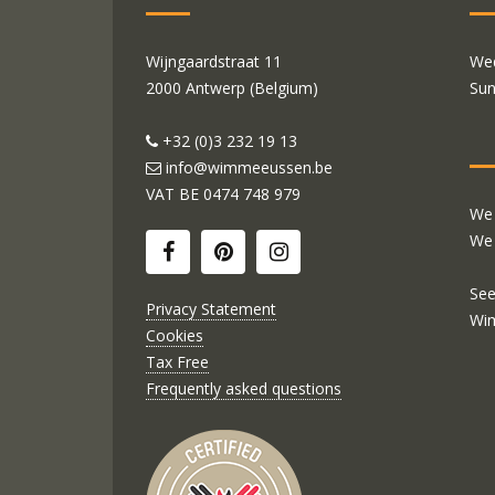
Wijngaardstraat 11
Wed
2000 Antwerp (Belgium)
Sun
+32 (0)3 232 19 13
info@wimmeeussen.be
VAT BE
0474 748 979
We 
We 
See
Privacy Statement
Wi
Cookies
Tax Free
Frequently asked questions