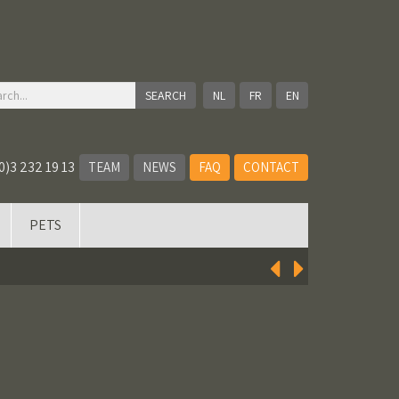
NL
FR
EN
0)3 232 19 13
TEAM
NEWS
FAQ
CONTACT
PETS