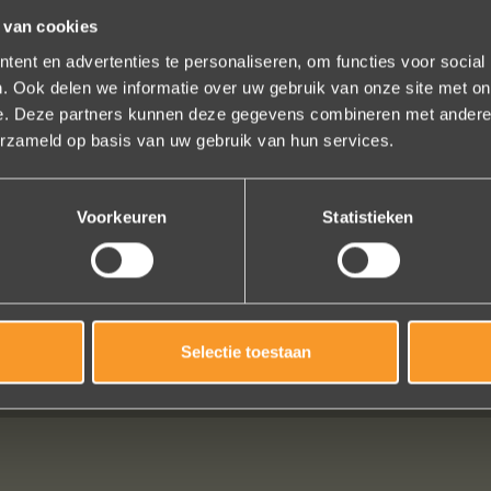
 van cookies
ent en advertenties te personaliseren, om functies voor social
. Ook delen we informatie over uw gebruik van onze site met on
e. Deze partners kunnen deze gegevens combineren met andere i
erzameld op basis van uw gebruik van hun services.
omt, de ringen zijn prachtig afgewerkt, perfecte kwaliteit. We zijn lie
 waren op tijd klaar. Kan niet anders zeggen dan AANRADER op elk vl
Voorkeuren
Statistieken
Ennio Drost
Selectie toestaan
Bekijk al onze reviews