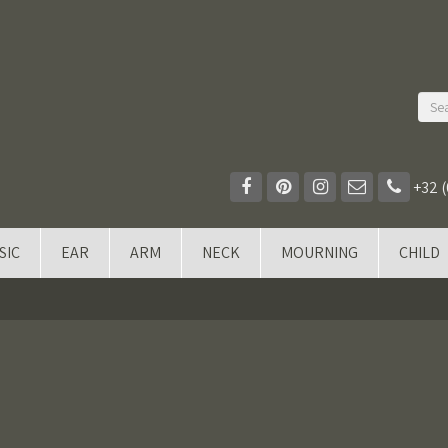
+32 (
SIC
EAR
ARM
NECK
MOURNING
CHILD