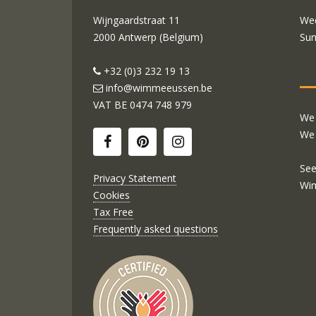
Wijngaardstraat 11
Wed
2000 Antwerp (Belgium)
Sun
+32 (0)3 232 19 13
info@wimmeeussen.be
VAT BE
0474 748 979
We 
We 
See
Privacy Statement
Wi
Cookies
Tax Free
Frequently asked questions