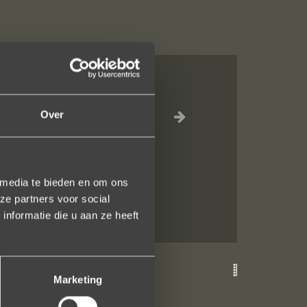
e ontvangst is
Over
 een ring laten
terend. U heeft
 media te bieden en om ons
ze partners voor social
nformatie die u aan ze heeft
Marketing