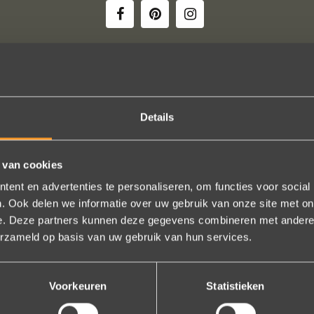
 uw creaties zijn we bezig met onze derde bestelling (uit Frankrijk). D
Details
ndelijk, het team reageert snel en uitstekend advies. We hebben zojuist
er een paar steentjes aan toegevoegd, het resultaat is werkelijk schit
ons volledige vertrouwen.
 van cookies
Eric Marfort
ent en advertenties te personaliseren, om functies voor social
. Ook delen we informatie over uw gebruik van onze site met on
Bekijk al onze reviews
e. Deze partners kunnen deze gegevens combineren met andere i
erzameld op basis van uw gebruik van hun services.
Voorkeuren
Statistieken