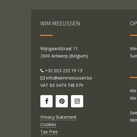
WIM MEEUSSEN
OP
Wijngaardstraat 11
Wed
2000 Antwerp (Belgium)
Sun
+32 (0)3 232 19 13
info@wimmeeussen.be
VAT BE
0474 748 979
We 
We 
See
Privacy Statement
Wi
Cookies
Tax Free