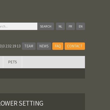
NL
FR
EN
0)3 232 19 13
TEAM
NEWS
FAQ
CONTACT
PETS
FLOWER SETTING