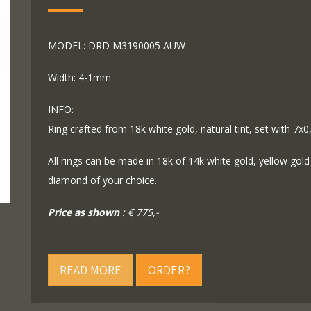
MODEL: DRD M3190005 AUW
Width: 4-1mm
INFO:
Ring crafted from 18k white gold, natural tint, set with 7x0,
All rings can be made in 18k of 14k white gold, yellow gold
diamond of your choice.
Price as shown
: € 775,-
READ MORE
ORDER?