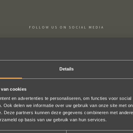
FOLLOW US ON SOCIAL MEDIA
Details
rp, klantenservice. Bedankt voor al je inspanningen en geduld toen 
 van cookies
e zijn gewoonweg perfect voor ons. We hebben ongeveer een jaar lan
, we zijn naar veel winkels geweest en niets voelde helemaal goed.
ent en advertenties te personaliseren, om functies voor social
. Ook delen we informatie over uw gebruik van onze site met on
zijn uniek, goed gemaakt en haalbaar.
e. Deze partners kunnen deze gegevens combineren met andere i
Jak Wonderly
erzameld op basis van uw gebruik van hun services.
Bekijk al onze reviews