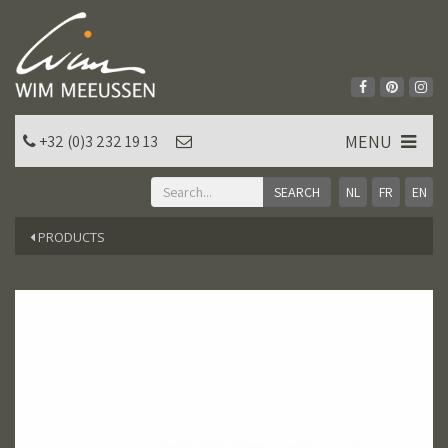
MENU
+32 (0)3 232 19 13
NL
FR
EN
PRODUCTS