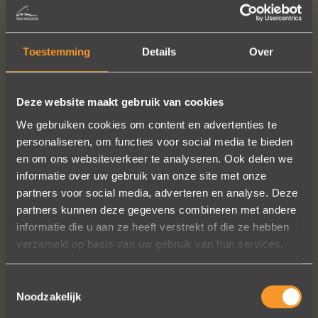
Price ladies'ring, incl. diamond(s)
: € 1080,-
Price men's ring
: € 1190,-
Price per pair, incl. diamond(s)
: € 2270,-
Toestemming
Details
Over
Deze website maakt gebruik van cookies
READ MORE
ORDER?
We gebruiken cookies om content en advertenties te
personaliseren, om functies voor social media te bieden
en om ons websiteverkeer te analyseren. Ook delen we
informatie over uw gebruik van onze site met onze
FOLLOW US ON SOCIAL MEDIA
partners voor social media, adverteren en analyse. Deze
partners kunnen deze gegevens combineren met andere
informatie die u aan ze heeft verstrekt of die ze hebben
verzameld op basis van uw gebruik van hun services.
Toestemmingsselectie
Noodzakelijk