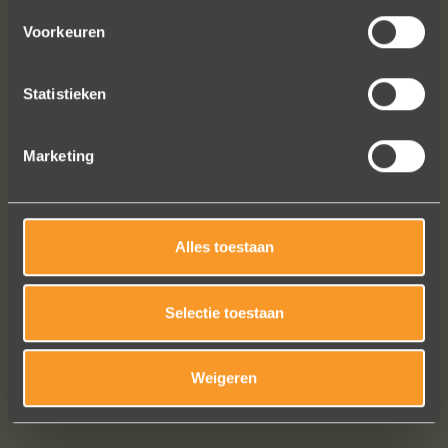
In de ban van uw creaties zijn we
bezig met onze derde bestelling (uit
Voorkeuren
Frankrijk). De ontvangst is altijd zo
vriendelijk, het team reageert snel en
Statistieken
uitstekend advies. We hebben zojuist
een ring laten verstellen en er een
paar steentjes aan toegevoegd, het
Marketing
resultaat is werkelijk schitterend. U
heeft ons volledige vertrouwen.
Eric Marfort
Alles toestaan
Selectie toestaan
Bekijk al onze reviews
Weigeren