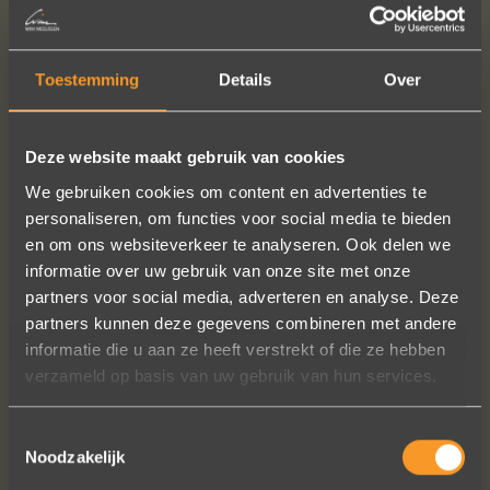
Price ladies'ring, incl. diamond(s)
: € 1325,-
Price men's ring
: € 1400,-
Price per pair, incl. diamond(s)
: € 2725,-
Toestemming
Details
Over
Deze website maakt gebruik van cookies
READ MORE
ORDER?
We gebruiken cookies om content en advertenties te
personaliseren, om functies voor social media te bieden
en om ons websiteverkeer te analyseren. Ook delen we
informatie over uw gebruik van onze site met onze
FOLLOW US ON SOCIAL MEDIA
partners voor social media, adverteren en analyse. Deze
partners kunnen deze gegevens combineren met andere
informatie die u aan ze heeft verstrekt of die ze hebben
verzameld op basis van uw gebruik van hun services.
Toestemmingsselectie
Noodzakelijk