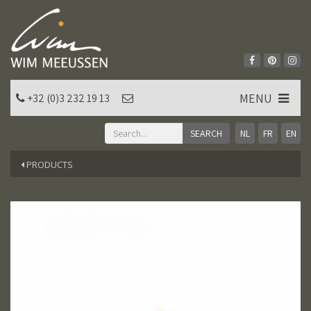
MENU
+32 (0)3 232 19 13
NL
FR
EN
PRODUCTS