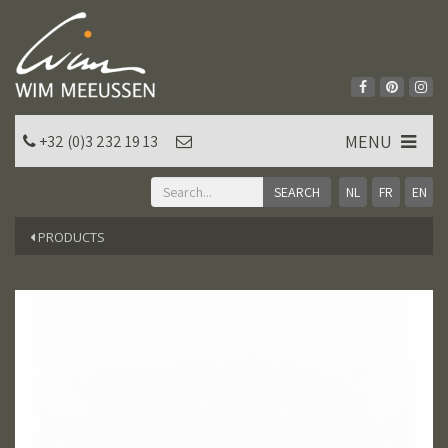
MENU
+32 (0)3 232 19 13
NL
FR
EN
PRODUCTS