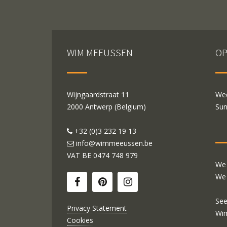
WIM MEEUSSEN
OP
Wijngaardstraat 11
Wed
2000 Antwerp (Belgium)
Sun
+32 (0)3 232 19 13
info@wimmeeussen.be
VAT BE
0474 748 979
We 
We 
See
Privacy Statement
Wi
Cookies