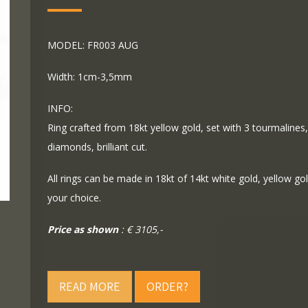
MODEL: FR003 AUG
Width: 1cm-3,5mm
INFO:
Ring crafted from 18kt yellow gold, set with 3 tourmalines,
diamonds, brilliant cut.
All rings can be made in 18kt of 14kt white gold, yellow g
your choice.
Price as shown
: € 3105,-
READ MORE
ORDER?