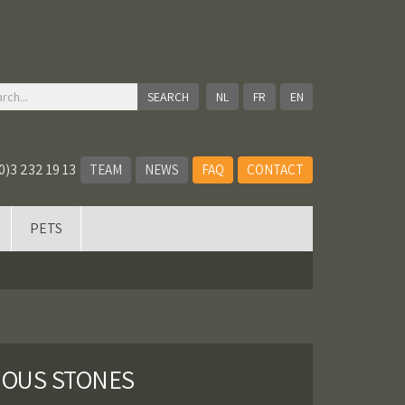
NL
FR
EN
0)3 232 19 13
TEAM
NEWS
FAQ
CONTACT
PETS
CIOUS STONES