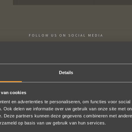
FOLLOW US ON SOCIAL MEDIA
Details
ie uitkomt, de ringen zijn prachtig afgewerkt, perfecte kwaliteit. We zi
 van cookies
 en ze waren op tijd klaar. Kan niet anders zeggen dan AANRADER op 
ent en advertenties te personaliseren, om functies voor social
Ennio Drost
. Ook delen we informatie over uw gebruik van onze site met on
e. Deze partners kunnen deze gegevens combineren met andere i
erzameld op basis van uw gebruik van hun services.