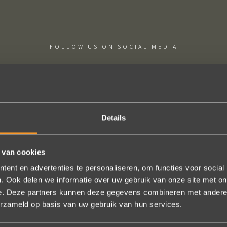
FOLLOW US ON SOCIAL MEDIA
Details
 uw creaties zijn we bezig met onze derde bestelling (uit Frankrijk). D
 van cookies
ndelijk, het team reageert snel en uitstekend advies. We hebben zojuist
er een paar steentjes aan toegevoegd, het resultaat is werkelijk schit
ent en advertenties te personaliseren, om functies voor social
. Ook delen we informatie over uw gebruik van onze site met on
ons volledige vertrouwen.
e. Deze partners kunnen deze gegevens combineren met andere i
Eric Marfort
erzameld op basis van uw gebruik van hun services.
Bekijk al onze reviews