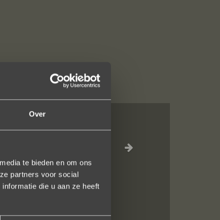
Over
e ontvangst is
 een ring laten
terend. U heeft
 media te bieden en om ons
ze partners voor social
nformatie die u aan ze heeft