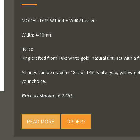
MODEL: DRP W1064 + W407 tussen
Width: 4-10mm
INFO:
Ring crafted from 18kt white gold, natural tint, set with a 
All rings can be made in 18kt of 14kt white gold, yellow g
your choice.
Price as shown
: € 2220,-
READ MORE
ORDER?