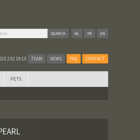
NL
FR
EN
0)3 232 19 13
TEAM
NEWS
FAQ
CONTACT
PETS
PEARL