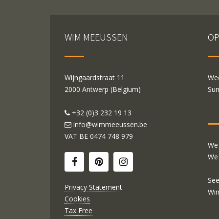
WIM MEEUSSEN
OP
Wijngaardstraat 11
Wed
2000 Antwerp (Belgium)
Sun
+32 (0)3 232 19 13
info@wimmeeussen.be
VAT BE
0474 748 979
We 
We 
See
Privacy Statement
Wi
Cookies
Tax Free