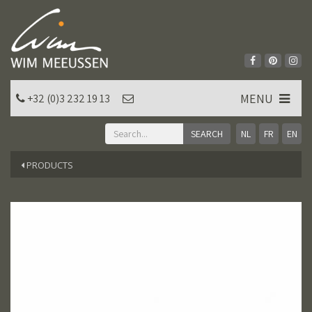
MENU
+32 (0)3 232 19 13
NL
FR
EN
PRODUCTS