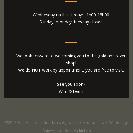
Wednesday until saturday: 11h00-18h00
Sunday, monday, tuesday closed
We look forward to welcoming you to the gold and silver
shop!
We do NOT work by appointment, you are free to visit.
See you soon?
Wim & team
©2018 Wim Meeussen Goudsmid & Juwelen
•
Product info
•
Webdesign
Antwerpen - Koen Michielsen