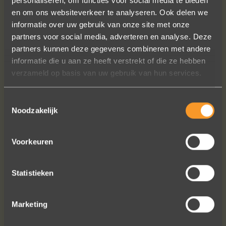
personaliseren, om functies voor social media te bieden
en om ons websiteverkeer te analyseren. Ook delen we
informatie over uw gebruik van onze site met onze
Wat een prachtige sieraden! Na mn
partners voor social media, adverteren en analyse. Deze
trouwring heb ik nu aan mn andere
partners kunnen deze gegevens combineren met andere
hand ook een juweeltje. Zo trots als
informatie die u aan ze heeft verstrekt of die ze hebben
een pauw ben ik.
verzameld op basis van uw gebruik van hun services.
Marijn Melis
Toestemmingsselectie
Noodzakelijk
Voorkeuren
Statistieken
Bekijk al onze reviews
Marketing