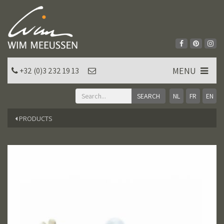
MENU
+32 (0)3 232 19 13
NL
FR
EN
PRODUCTS